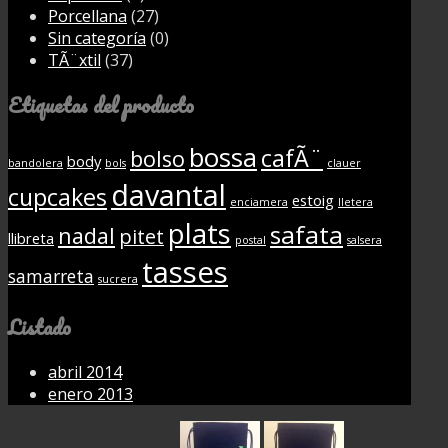
Porcellana
(27)
Sin categoría
(0)
TÃ¨xtil
(37)
Etiquetas del producto
bossa
cafÃ¨
bolso
body
bandolera
bols
clauer
davantal
cupcakes
estoig
enciamera
lletera
plats
safata
nadal
pitet
llibreta
postal
salsera
tasses
samarreta
sucrera
Listado
abril 2014
enero 2013