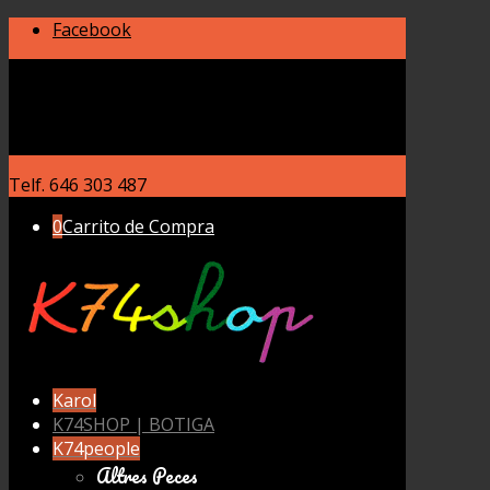
Facebook
Mi cuenta
Ver pedido
Carro
Finalizar compra
Telf. 646 303 487
0
Carrito de Compra
Karol
K74SHOP | BOTIGA
K74people
Altres Peces