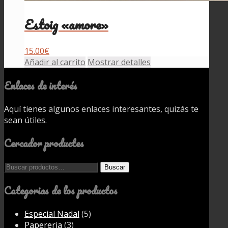
Estoig «amore»
15.00
€
Añadir al carrito
Mostrar detalles
Enlaces de interés
Aquí tienes algunos enlaces interesantes, quizás te
sean útiles.
Cercador productes
Buscar
Buscar
por:
Categorias de los productos
Especial Nadal
(5)
Papereria
(3)