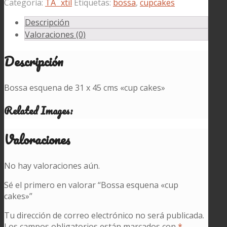
esquena
Categoría:
TÃ¨xtil
Etiquetas:
bossa
,
cupcakes
"cup
Descripción
cakes"
Valoraciones (0)
cantidad
Descripción
Bossa esquena de 31 x 45 cms «cup cakes»
Related Images:
Valoraciones
No hay valoraciones aún.
Sé el primero en valorar “Bossa esquena «cup
cakes»”
Tu dirección de correo electrónico no será publicada.
Los campos obligatorios están marcados con
*