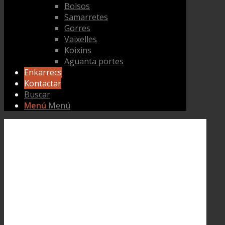
Bolsos
Samarretes
Gorres
Vaixelles
Koixins
Aguanta portes
Enkarrecs
Kontactar
Buscar
Menú
Menú